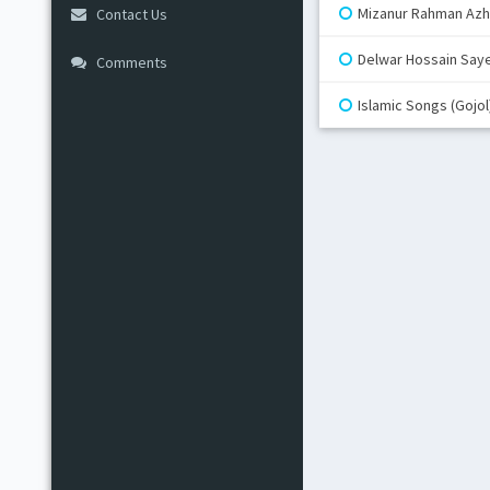
Mizanur Rahman Azha
Contact Us
Delwar Hossain Saye
Comments
Islamic Songs (Gojol