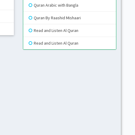
Quran Arabic with Bangla
Gr
Quran By Raashid Mishaari
Read and Listen Al Quran
Blue
Read and Listen Al Quran
Gr
Li