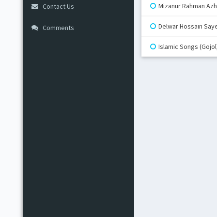
Mizanur Rahman Azha
Contact Us
Delwar Hossain Saye
Comments
Islamic Songs (Gojol