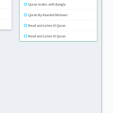
Quran Arabic with Bangla
Gr
Quran By Raashid Mishaari
Read and Listen Al Quran
Blue
Read and Listen Al Quran
Gr
Li